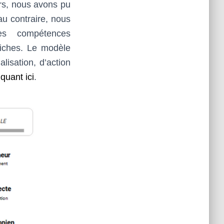
ers, nous avons pu
au contraire, nous
es compétences
riches. Le modèle
lisation, d’action
iquant ici
.