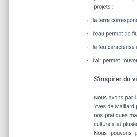
projets :
·
la terre correspon
·
l’eau permet de fl
·
le feu caractérise
·
l’air permet l’ouve
S'inspirer du 
Nous avons par la
Yves de Maillard 
nos pratiques man
culturels et plus
Nous pouvons p