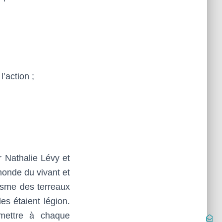
’action ;
r Nathalie Lévy et
monde du vivant et
risme des terreaux
es étaient légion.
mettre à chaque