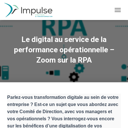
D
É
P
L
I
Le digital au service de la
E
R
performance opérationnelle –
L
A
Zoom sur la RPA
N
A
V
I
G
A
T
Parlez-vous transformation digitale au sein de votre
I
entreprise ? Est-ce un sujet que vous abordez avec
O
votre Comité de Direction, avec vos managers et
N
vos opérationnels ? Vous interrogez-vous encore
sur les bénéfices d’une digitalisation de vos